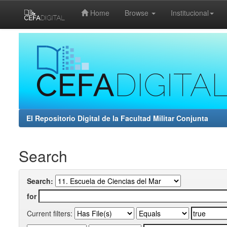
Home
Browse
Institucional
Skip
navigation
El Repositorio Digital de la Facultad Militar Conjunta
Search
Search:
for
Current filters: