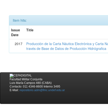
Item hits:
Issue
Title
Date
2017
Producción de la Carta Náutica Electrónica y Carta N
través de Base de Datos de Producción Hidrógrafica
Facultad Militar Conjunta
Luis María Campos 480 (CABA)
Contacto: 011 4346-8600 Interno 3495
E-Mail:
repositorio.adm@fmc.undef.edu.ar