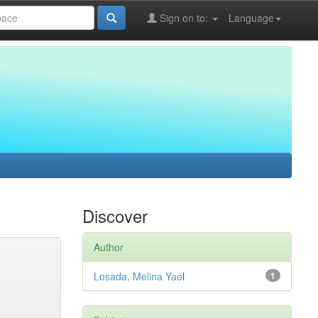
Sign on to:
Language
Discover
Author
Losada, Melina Yael
1