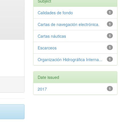
Subject
Calidades de fondo
1
Cartas de navegación electrónica.
1
Cartas náuticas
1
Escarceos
1
Organización Hidrográfica Interna...
1
Date issued
2017
1