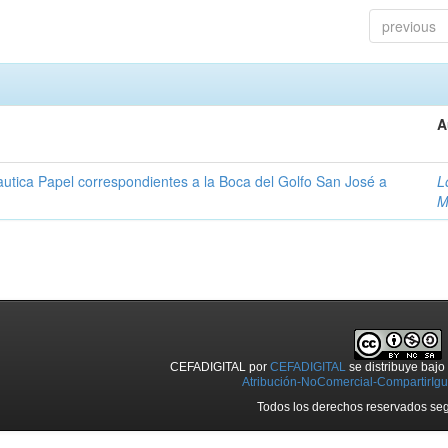
previous
A
autica Papel correspondientes a la Boca del Golfo San José a
L
M
CEFADIGITAL
por
CEFADIGITAL
se distribuye baj
Atribución-NoComercial-CompartirIgua
Todos los derechos reservados seg