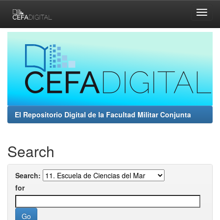
Skip
navigation
El Repositorio Digital de la Facultad Militar Conjunta
Search
Search:
for