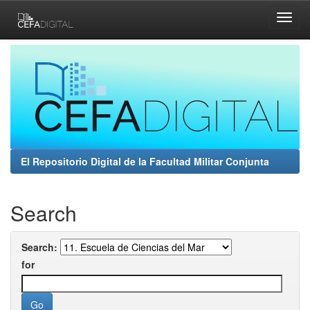
Skip
navigation
El Repositorio Digital de la Facultad Militar Conjunta
Search
Search:
for