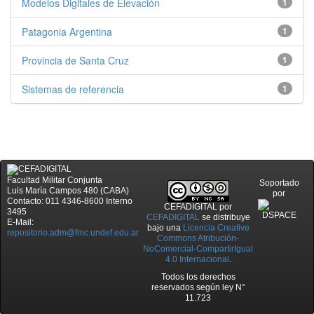
Modelos Digitales de Elevación
1
Patagonia Argentina
1
Provincia de Santa Cruz
1
Sistemas de referencia
1
Facultad Militar Conjunta
Soportado
Luis María Campos 480 (CABA)
por
Contacto: 011 4346-8600 Interno
CEFADIGITAL
por
3495
CEFADIGITAL
se distribuye
E-Mail:
bajo una
Licencia Creative
repositorio.adm@fmc.undef.edu.ar
Commons Atribución-
NoComercial-CompartirIgual
4.0 Internacional
.
Todos los derechos
reservados según ley N°
11.723