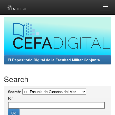
Skip
navigation
El Repositorio Digital de la Facultad Militar Conjunta
Search
Search:
for