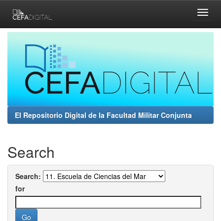
Skip
navigation
El Repositorio Digital de la Facultad Militar Conjunta
Search
Search:
for