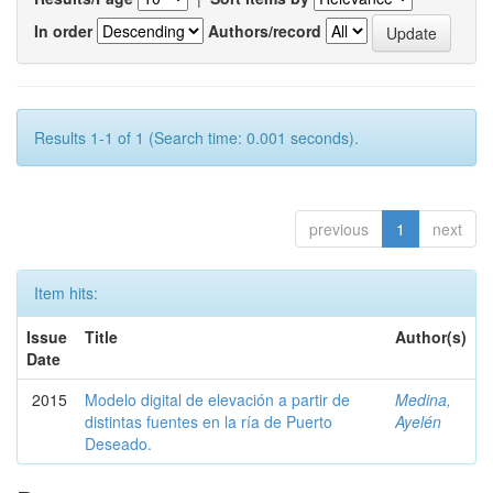
In order
Authors/record
Results 1-1 of 1 (Search time: 0.001 seconds).
previous
1
next
Item hits:
Issue
Title
Author(s)
Date
2015
Modelo digital de elevación a partir de
Medina,
distintas fuentes en la ría de Puerto
Ayelén
Deseado.