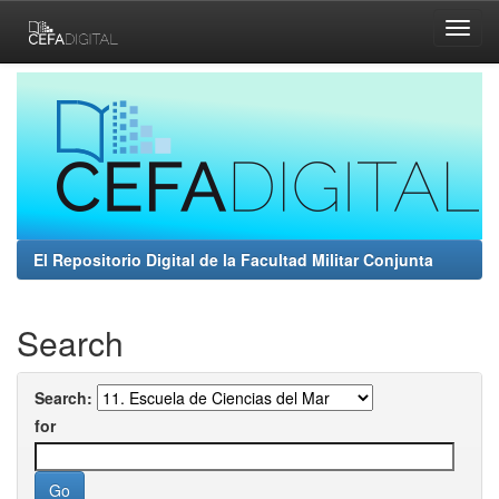
Skip
navigation
El Repositorio Digital de la Facultad Militar Conjunta
Search
Search:
for