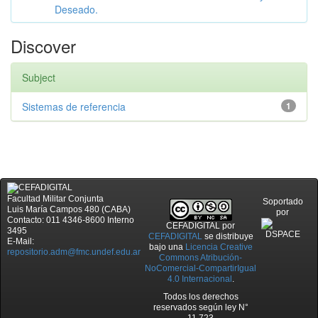
Deseado.
Discover
Subject
Sistemas de referencia
1
Facultad Militar Conjunta
Soportado
Luis María Campos 480 (CABA)
por
Contacto: 011 4346-8600 Interno
CEFADIGITAL
por
3495
CEFADIGITAL
se distribuye
E-Mail:
bajo una
Licencia Creative
repositorio.adm@fmc.undef.edu.ar
Commons Atribución-
NoComercial-CompartirIgual
4.0 Internacional
.
Todos los derechos
reservados según ley N°