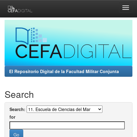
Skip
navigation
El Repositorio Digital de la Facultad Militar Conjunta
Search
Search:
for