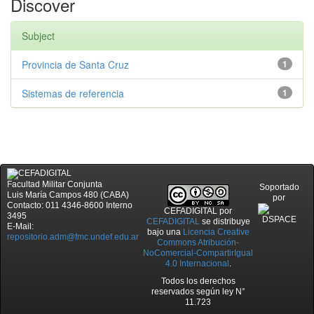
Discover
Subject
Provincia de Santa Cruz
1
Sistemas de referencia
1
Facultad Militar Conjunta
Soportado
Luis María Campos 480 (CABA)
por
Contacto: 011 4346-8600 Interno
CEFADIGITAL
por
3495
CEFADIGITAL
se distribuye
E-Mail:
bajo una
Licencia Creative
repositorio.adm@fmc.undef.edu.ar
Commons Atribución-
NoComercial-CompartirIgual
4.0 Internacional
.
Todos los derechos
reservados según ley N°
11.723