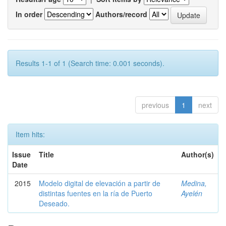
In order
Authors/record
Results 1-1 of 1 (Search time: 0.001 seconds).
previous
1
next
Item hits:
Issue
Title
Author(s)
Date
2015
Modelo digital de elevación a partir de
Medina,
distintas fuentes en la ría de Puerto
Ayelén
Deseado.