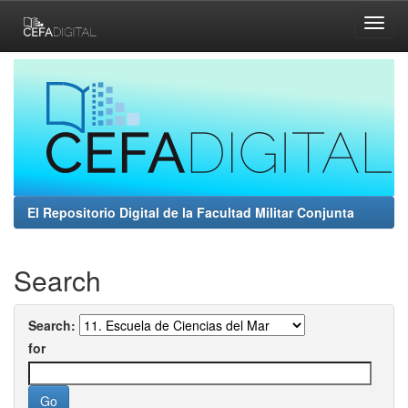
Skip
navigation
El Repositorio Digital de la Facultad Militar Conjunta
Search
Search:
for