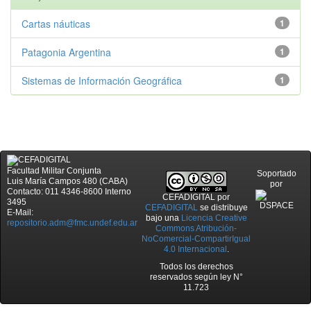
Cartas náuticas
1
Patagonia Argentina
1
Sistemas de Información Geográfica
1
Facultad Militar Conjunta
Soportado
Luis María Campos 480 (CABA)
por
Contacto: 011 4346-8600 Interno
CEFADIGITAL
por
3495
CEFADIGITAL
se distribuye
E-Mail:
bajo una
Licencia Creative
repositorio.adm@fmc.undef.edu.ar
Commons Atribución-
NoComercial-CompartirIgual
4.0 Internacional
.
Todos los derechos
reservados según ley N°
11.723