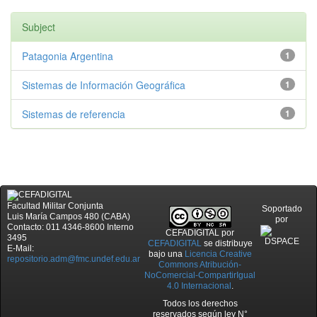
Subject
Patagonia Argentina
1
Sistemas de Información Geográfica
1
Sistemas de referencia
1
Facultad Militar Conjunta
Soportado
Luis María Campos 480 (CABA)
por
Contacto: 011 4346-8600 Interno
CEFADIGITAL
por
3495
CEFADIGITAL
se distribuye
E-Mail:
bajo una
Licencia Creative
repositorio.adm@fmc.undef.edu.ar
Commons Atribución-
NoComercial-CompartirIgual
4.0 Internacional
.
Todos los derechos
reservados según ley N°