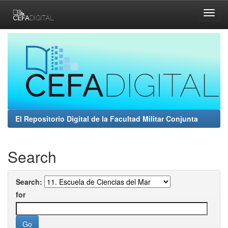
Skip
navigation
El Repositorio Digital de la Facultad Militar Conjunta
Search
Search:
for