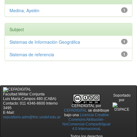
Medina, Ayelén
1
Subject
Sistemas de Información Geográfica
1
Sistemas de referencia
1
Facultad Militar Conjunta
Soportado
Luis María Campos 480 (CABA)
por
Contacto: 011 4346-8600 Interno
CEFADIGITAL
por
3495
CEFADIGITAL
se distribuye
E-Mail:
bajo una
Licencia Creative
repositorio.adm@fmc.undef.edu.ar
Commons Atribución-
NoComercial-CompartirIgual
4.0 Internacional
.
Todos los derechos