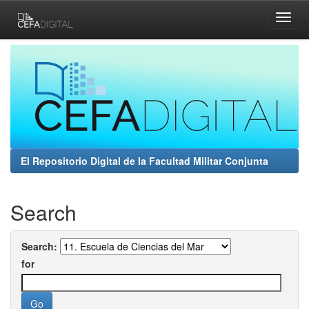
Skip
navigation
El Repositorio Digital de la Facultad Militar Conjunta
Search
Search:
for