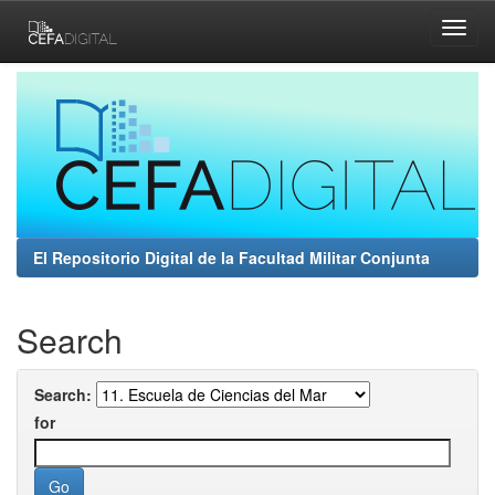
Skip
navigation
El Repositorio Digital de la Facultad Militar Conjunta
Search
Search:
for