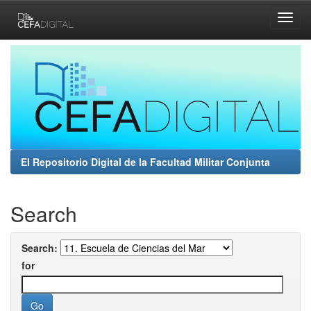
Skip
navigation
El Repositorio Digital de la Facultad Militar Conjunta
Search
Search:
for