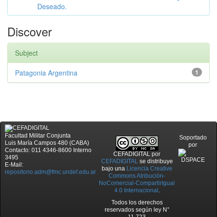
Deseado.
Discover
Subject
Patagonia Argentina
1
Facultad Militar Conjunta
Soportado
Luis María Campos 480 (CABA)
por
Contacto: 011 4346-8600 Interno
CEFADIGITAL
por
3495
CEFADIGITAL
se distribuye
E-Mail:
bajo una
Licencia Creative
repositorio.adm@fmc.undef.edu.ar
Commons Atribución-
NoComercial-CompartirIgual
4.0 Internacional
.
Todos los derechos
reservados según ley N°