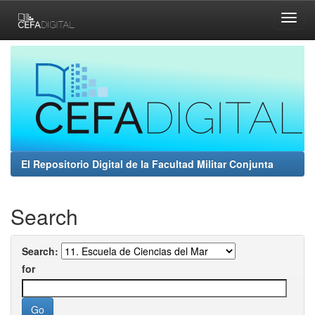
Skip
navigation
El Repositorio Digital de la Facultad Militar Conjunta
Search
Search:
for