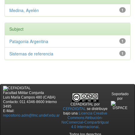
Medina, Ayelén
1
Subject
Patagonia Argentina
1
Sistemas de referencia
1
Facultad Militar Conjunta
Soportado
Luis María Campos 480 (CABA)
por
Contacto: 011 4346-8600 Interno
CEFADIGITAL
por
3495
CEFADIGITAL
se distribuye
E-Mail:
bajo una
Licencia Creative
repositorio.adm@fmc.undef.edu.ar
Commons Atribución-
NoComercial-CompartirIgual
4.0 Internacional
.
Todos los derechos