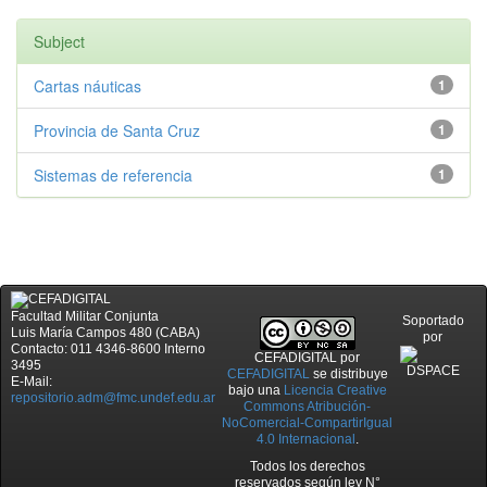
Subject
Cartas náuticas
1
Provincia de Santa Cruz
1
Sistemas de referencia
1
Facultad Militar Conjunta
Soportado
Luis María Campos 480 (CABA)
por
Contacto: 011 4346-8600 Interno
CEFADIGITAL
por
3495
CEFADIGITAL
se distribuye
E-Mail:
bajo una
Licencia Creative
repositorio.adm@fmc.undef.edu.ar
Commons Atribución-
NoComercial-CompartirIgual
4.0 Internacional
.
Todos los derechos
reservados según ley N°