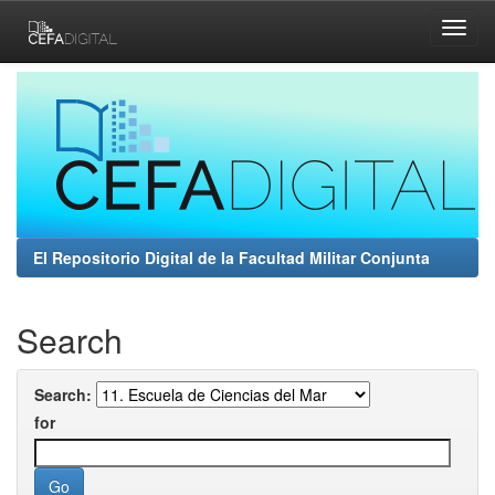
Skip
navigation
El Repositorio Digital de la Facultad Militar Conjunta
Search
Search:
for