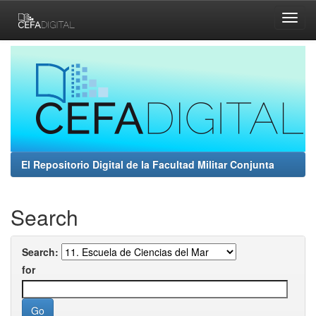
Skip
navigation
El Repositorio Digital de la Facultad Militar Conjunta
Search
Search:
for