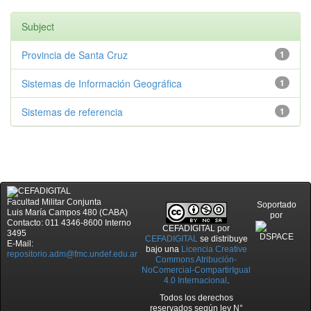
Subject
Provincia de Santa Cruz
1
Sistemas de Información Geográfica
1
Sistemas de referencia
1
Facultad Militar Conjunta
Soportado
Luis María Campos 480 (CABA)
por
Contacto: 011 4346-8600 Interno
CEFADIGITAL
por
3495
CEFADIGITAL
se distribuye
E-Mail:
bajo una
Licencia Creative
repositorio.adm@fmc.undef.edu.ar
Commons Atribución-
NoComercial-CompartirIgual
4.0 Internacional
.
Todos los derechos
reservados según ley N°