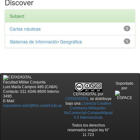
Discover
Subject
Cartas náuticas
1
Sistemas de Información Geográfica
1
Facultad Militar Conjunta
Soportado
Luis María Campos 480 (CABA)
por
Contacto: 011 4346-8600 Interno
CEFADIGITAL
por
3495
CEFADIGITAL
se distribuye
E-Mail:
bajo una
Licencia Creative
repositorio.adm@fmc.undef.edu.ar
Commons Atribución-
NoComercial-CompartirIgual
4.0 Internacional
.
Todos los derechos
reservados según ley N°
11.723