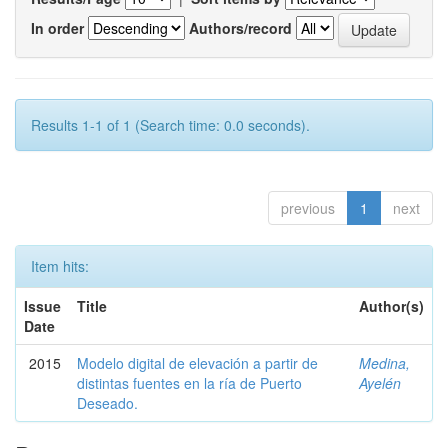
In order
Authors/record
Results 1-1 of 1 (Search time: 0.0 seconds).
previous
1
next
Item hits:
Issue
Title
Author(s)
Date
2015
Modelo digital de elevación a partir de
Medina,
distintas fuentes en la ría de Puerto
Ayelén
Deseado.