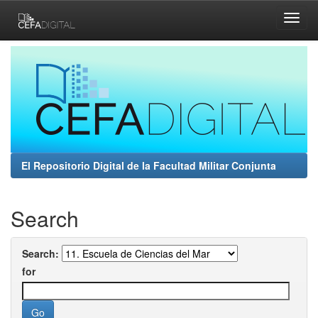
Skip
navigation
El Repositorio Digital de la Facultad Militar Conjunta
Search
Search:
for