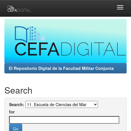
Skip
navigation
El Repositorio Digital de la Facultad Militar Conjunta
Search
Search:
for