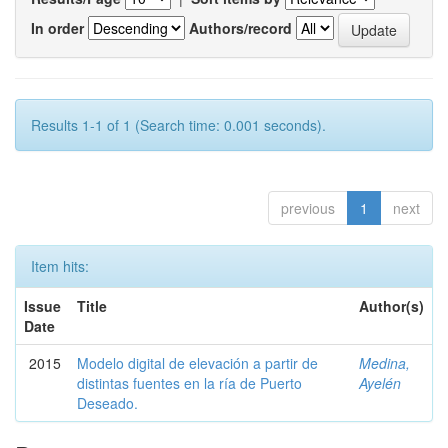
In order
Authors/record
Results 1-1 of 1 (Search time: 0.001 seconds).
previous
1
next
Item hits:
Issue
Title
Author(s)
Date
2015
Modelo digital de elevación a partir de
Medina,
distintas fuentes en la ría de Puerto
Ayelén
Deseado.