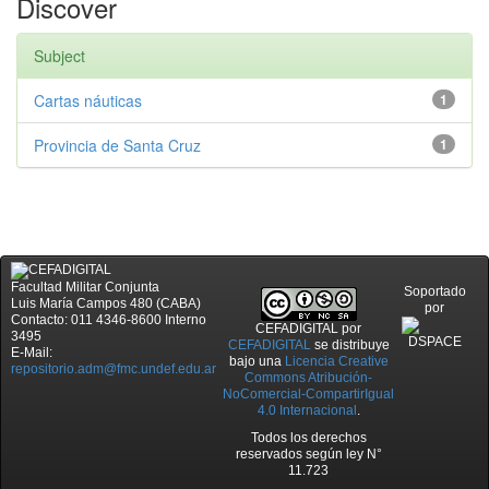
Discover
Subject
Cartas náuticas
1
Provincia de Santa Cruz
1
Facultad Militar Conjunta
Soportado
Luis María Campos 480 (CABA)
por
Contacto: 011 4346-8600 Interno
CEFADIGITAL
por
3495
CEFADIGITAL
se distribuye
E-Mail:
bajo una
Licencia Creative
repositorio.adm@fmc.undef.edu.ar
Commons Atribución-
NoComercial-CompartirIgual
4.0 Internacional
.
Todos los derechos
reservados según ley N°
11.723