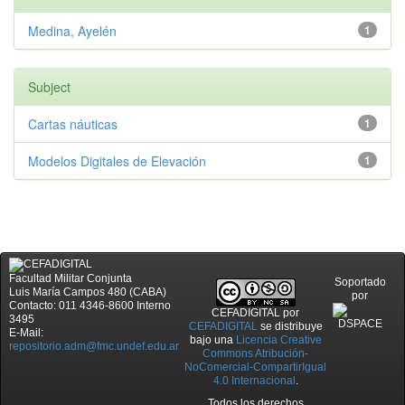
Medina, Ayelén
1
Subject
Cartas náuticas
1
Modelos Digitales de Elevación
1
Facultad Militar Conjunta
Soportado
Luis María Campos 480 (CABA)
por
Contacto: 011 4346-8600 Interno
CEFADIGITAL
por
3495
CEFADIGITAL
se distribuye
E-Mail:
bajo una
Licencia Creative
repositorio.adm@fmc.undef.edu.ar
Commons Atribución-
NoComercial-CompartirIgual
4.0 Internacional
.
Todos los derechos