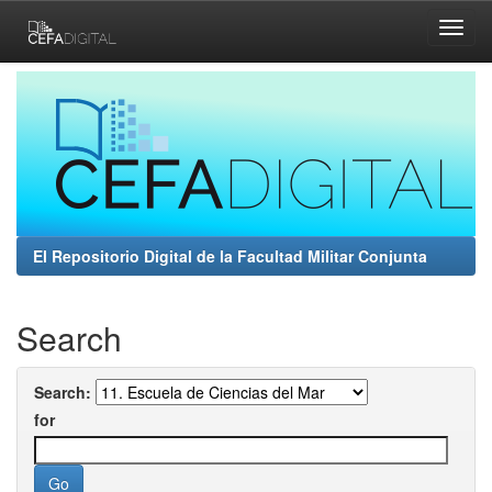
Skip
navigation
El Repositorio Digital de la Facultad Militar Conjunta
Search
Search:
for