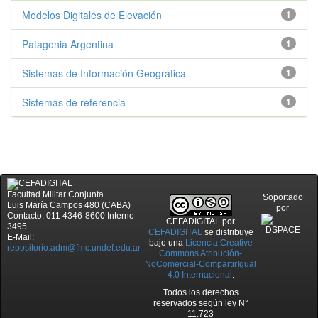
Modelos Digitales de Elevación
1
Patagonia Argentina
1
Sistemas de Información Geográfica
1
Sistemas de referencia
1
Facultad Militar Conjunta
Soportado
Luis María Campos 480 (CABA)
por
Contacto: 011 4346-8600 Interno
CEFADIGITAL
por
3495
CEFADIGITAL
se distribuye
E-Mail:
bajo una
Licencia Creative
repositorio.adm@fmc.undef.edu.ar
Commons Atribución-
NoComercial-CompartirIgual
4.0 Internacional
.
Todos los derechos
reservados según ley N°
11.723