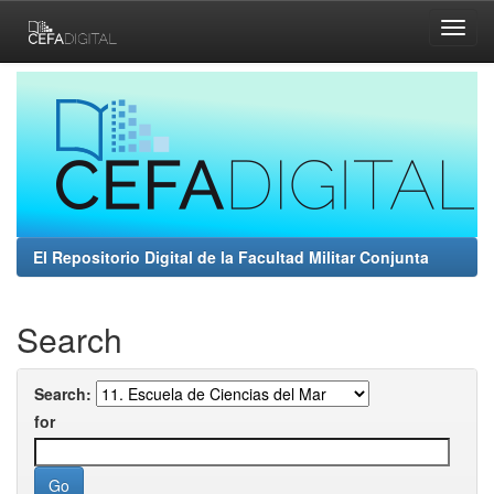
Skip
navigation
El Repositorio Digital de la Facultad Militar Conjunta
Search
Search:
for