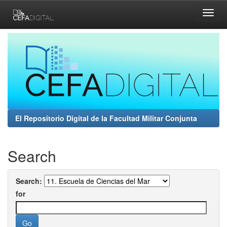
Skip
navigation
El Repositorio Digital de la Facultad Militar Conjunta
Search
Search:
for