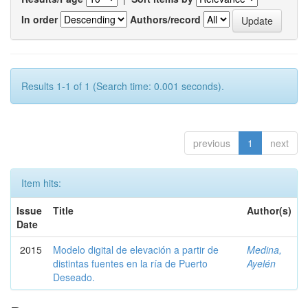
In order
Authors/record
Results 1-1 of 1 (Search time: 0.001 seconds).
previous
1
next
Item hits:
Issue
Title
Author(s)
Date
2015
Modelo digital de elevación a partir de
Medina,
distintas fuentes en la ría de Puerto
Ayelén
Deseado.