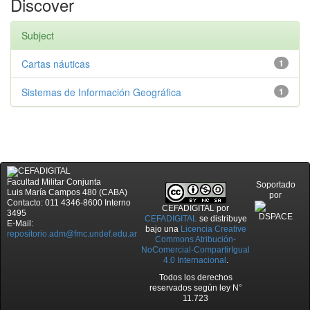
Discover
Subject
Cartas náuticas
1
Sistemas de Información Geográfica
1
Facultad Militar Conjunta
Soportado
Luis María Campos 480 (CABA)
por
Contacto: 011 4346-8600 Interno
CEFADIGITAL
por
3495
CEFADIGITAL
se distribuye
E-Mail:
bajo una
Licencia Creative
repositorio.adm@fmc.undef.edu.ar
Commons Atribución-
NoComercial-CompartirIgual
4.0 Internacional
.
Todos los derechos
reservados según ley N°
11.723