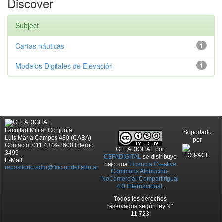
Discover
Subject
Cartas náuticas
1
Modelos Digitales de Elevación
1
Facultad Militar Conjunta
Soportado
Luis María Campos 480 (CABA)
por
Contacto: 011 4346-8600 Interno
CEFADIGITAL
por
3495
CEFADIGITAL
se distribuye
E-Mail:
bajo una
Licencia Creative
repositorio.adm@fmc.undef.edu.ar
Commons Atribución-
NoComercial-CompartirIgual
4.0 Internacional
.
Todos los derechos
reservados según ley N°
11.723