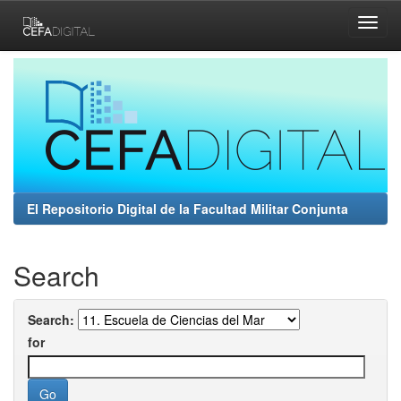
Skip
navigation
El Repositorio Digital de la Facultad Militar Conjunta
Search
Search:
for