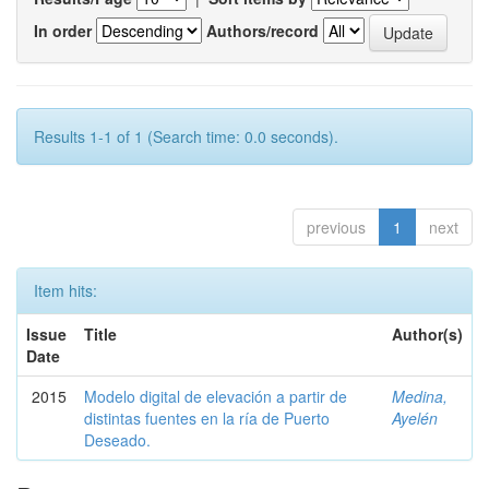
In order
Authors/record
Results 1-1 of 1 (Search time: 0.0 seconds).
previous
1
next
Item hits:
Issue
Title
Author(s)
Date
2015
Modelo digital de elevación a partir de
Medina,
distintas fuentes en la ría de Puerto
Ayelén
Deseado.