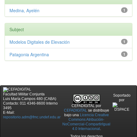
Medina, Ayelén
1
Subject
Modelos Digitales de Elevación
1
Patagonia Argentina
1
Facultad Militar Conjunta
Soportado
Luis María Campos 480 (CABA)
por
Contacto: 011 4346-8600 Interno
CEFADIGITAL
por
3495
CEFADIGITAL
se distribuye
E-Mail:
bajo una
Licencia Creative
repositorio.adm@fmc.undef.edu.ar
Commons Atribución-
NoComercial-CompartirIgual
4.0 Internacional
.
Todos los derechos