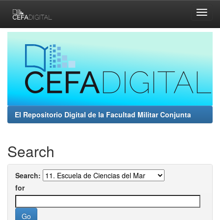
Skip
navigation
El Repositorio Digital de la Facultad Militar Conjunta
Search
Search:
for