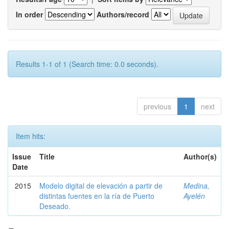
In order
Authors/record
Results 1-1 of 1 (Search time: 0.0 seconds).
previous
1
next
Item hits:
Issue
Title
Author(s)
Date
2015
Modelo digital de elevación a partir de
Medina,
distintas fuentes en la ría de Puerto
Ayelén
Deseado.