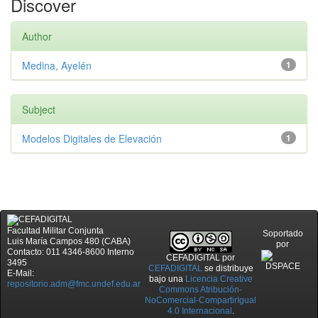
Discover
Author
Medina, Ayelén
1
Subject
Modelos Digitales de Elevación
1
Facultad Militar Conjunta
Soportado
Luis María Campos 480 (CABA)
por
Contacto: 011 4346-8600 Interno
CEFADIGITAL
por
3495
CEFADIGITAL
se distribuye
E-Mail:
bajo una
Licencia Creative
repositorio.adm@fmc.undef.edu.ar
Commons Atribución-
NoComercial-CompartirIgual
4.0 Internacional
.