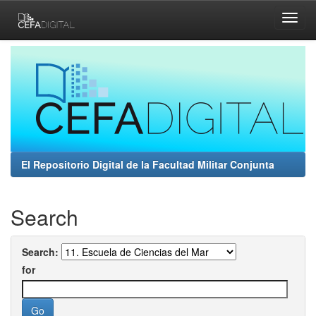
Skip
navigation
El Repositorio Digital de la Facultad Militar Conjunta
Search
Search:
for