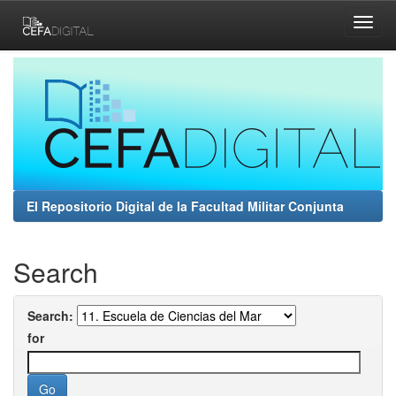
Skip
navigation
El Repositorio Digital de la Facultad Militar Conjunta
Search
Search:
for