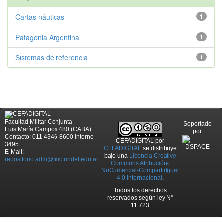
Cartas náuticas
1
Patagonia Argentina
1
Sistemas de referencia
1
Facultad Militar Conjunta
Soportado
Luis María Campos 480 (CABA)
por
Contacto: 011 4346-8600 Interno
CEFADIGITAL
por
3495
CEFADIGITAL
se distribuye
E-Mail:
bajo una
Licencia Creative
repositorio.adm@fmc.undef.edu.ar
Commons Atribución-
NoComercial-CompartirIgual
4.0 Internacional
.
Todos los derechos
reservados según ley N°
11.723