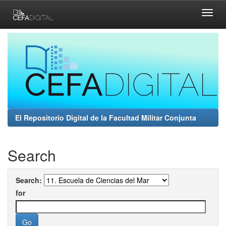
Skip
navigation
El Repositorio Digital de la Facultad Militar Conjunta
Search
Search:
for