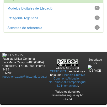
Modelos Digitales de Elevación
1
Patagonia Argentina
1
Sistemas de referencia
1
Facultad Militar Conjunta
Soportado
Luis María Campos 480 (CABA)
por
Contacto: 011 4346-8600 Interno
CEFADIGITAL
por
3495
CEFADIGITAL
se distribuye
E-Mail:
bajo una
Licencia Creative
repositorio.adm@fmc.undef.edu.ar
Commons Atribución-
NoComercial-CompartirIgual
4.0 Internacional
.
Todos los derechos
reservados según ley N°
11.723