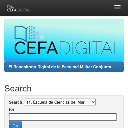
Skip
navigation
El Repositorio Digital de la Facultad Militar Conjunta
Search
Search:
for