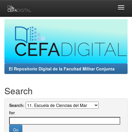
Skip
navigation
El Repositorio Digital de la Facultad Militar Conjunta
Search
Search:
for