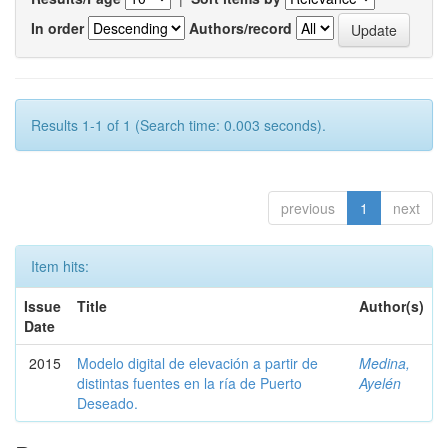
In order
Authors/record
Results 1-1 of 1 (Search time: 0.003 seconds).
previous
1
next
Item hits:
Issue
Title
Author(s)
Date
2015
Modelo digital de elevación a partir de
Medina,
distintas fuentes en la ría de Puerto
Ayelén
Deseado.