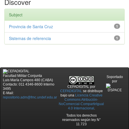
Discover
Subject
Provincia de Santa Cruz
1
Sistemas de referencia
1
Facultad Militar Conjunta
Soportado
Luis María Campos 480 (CABA)
por
Contacto: 011 4346-8600 Interno
CEFADIGITAL
por
3495
CEFADIGITAL
se distribuye
E-Mail:
bajo una
Licencia Creative
repositorio.adm@fmc.undef.edu.ar
Commons Atribución-
NoComercial-CompartirIgual
4.0 Internacional
.
Todos los derechos
reservados según ley N°
11.723