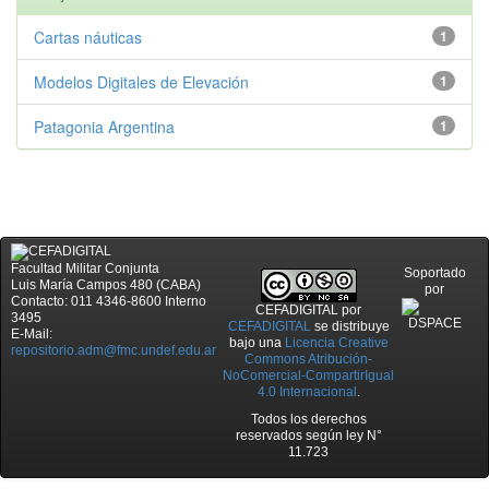
Cartas náuticas
1
Modelos Digitales de Elevación
1
Patagonia Argentina
1
Facultad Militar Conjunta
Soportado
Luis María Campos 480 (CABA)
por
Contacto: 011 4346-8600 Interno
CEFADIGITAL
por
3495
CEFADIGITAL
se distribuye
E-Mail:
bajo una
Licencia Creative
repositorio.adm@fmc.undef.edu.ar
Commons Atribución-
NoComercial-CompartirIgual
4.0 Internacional
.
Todos los derechos
reservados según ley N°
11.723