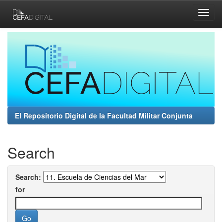
Skip
navigation
El Repositorio Digital de la Facultad Militar Conjunta
Search
Search:
for