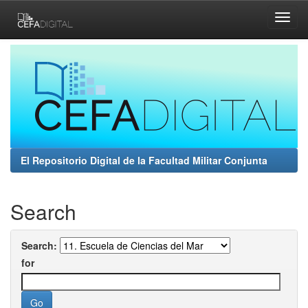
Skip
navigation
El Repositorio Digital de la Facultad Militar Conjunta
Search
Search:
for