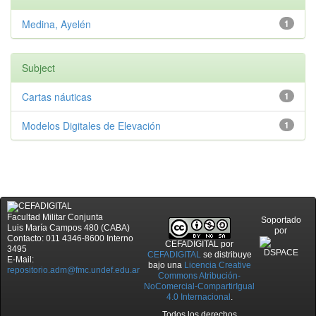
Medina, Ayelén
1
Subject
Cartas náuticas
1
Modelos Digitales de Elevación
1
Facultad Militar Conjunta
Soportado
Luis María Campos 480 (CABA)
por
Contacto: 011 4346-8600 Interno
CEFADIGITAL
por
3495
CEFADIGITAL
se distribuye
E-Mail:
bajo una
Licencia Creative
repositorio.adm@fmc.undef.edu.ar
Commons Atribución-
NoComercial-CompartirIgual
4.0 Internacional
.
Todos los derechos