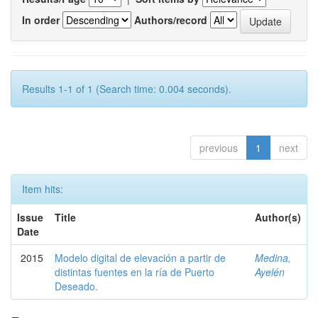
In order
Authors/record
Results 1-1 of 1 (Search time: 0.004 seconds).
previous
1
next
Item hits:
Issue
Title
Author(s)
Date
2015
Modelo digital de elevación a partir de
Medina,
distintas fuentes en la ría de Puerto
Ayelén
Deseado.