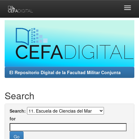
Skip
navigation
El Repositorio Digital de la Facultad Militar Conjunta
Search
Search:
for