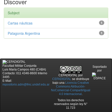
Discover
Subject
Cartas náuticas
1
Patagonia Argentina
1
Facultad Militar Conjunta
Soportado
Luis María Campos 480 (CABA)
por
Contacto: 011 4346-8600 Interno
CEFADIGITAL
por
3495
CEFADIGITAL
se distribuye
E-Mail:
bajo una
Licencia Creative
repositorio.adm@fmc.undef.edu.ar
Commons Atribución-
NoComercial-CompartirIgual
4.0 Internacional
.
Todos los derechos
reservados según ley N°
11.723