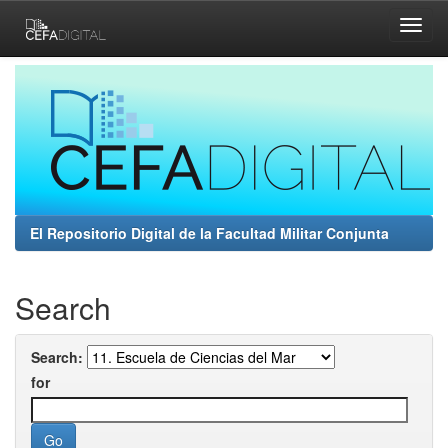
Skip
navigation
El Repositorio Digital de la Facultad Militar Conjunta
Search
Search:
for