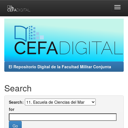
Skip
navigation
El Repositorio Digital de la Facultad Militar Conjunta
Search
Search:
for