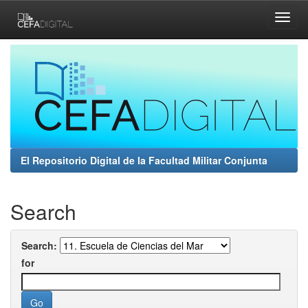
Skip
navigation
El Repositorio Digital de la Facultad Militar Conjunta
Search
Search:
for