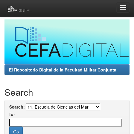
Skip
navigation
El Repositorio Digital de la Facultad Militar Conjunta
Search
Search:
for