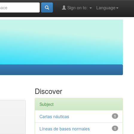
Sign on to:
Language
Discover
Subject
Cartas náuticas
1
Líneas de bases normales
1