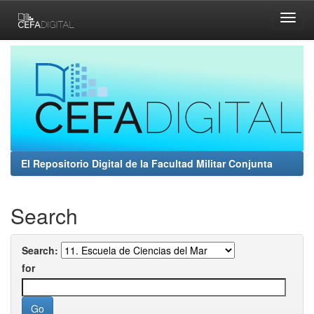
Skip
navigation
El Repositorio Digital de la Facultad Militar Conjunta
Search
Search:
for