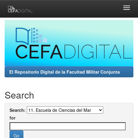
Skip
navigation
El Repositorio Digital de la Facultad Militar Conjunta
Search
Search:
for