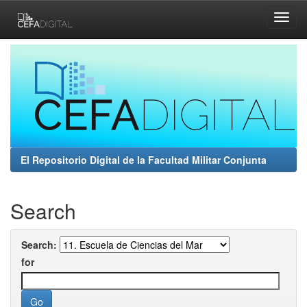
Skip
navigation
El Repositorio Digital de la Facultad Militar Conjunta
Search
Search:
for