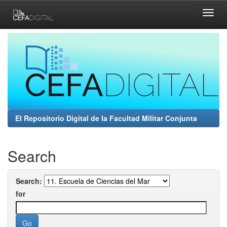
Skip
navigation
El Repositorio Digital de la Facultad Militar Conjunta
Search
Search:
for