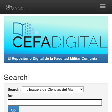
Skip
navigation
El Repositorio Digital de la Facultad Militar Conjunta
Search
Search:
for