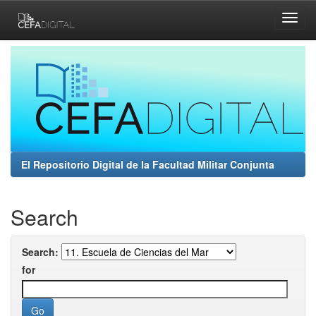
Skip
navigation
El Repositorio Digital de la Facultad Militar Conjunta
Search
Search:
for