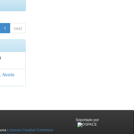
1
next
)
, Noelia
Soportado por
o una
Licencia Creative Commons