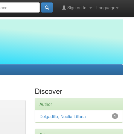
Sign on to:
Language
Discover
Author
Delgadillo, Noelia Liliana
1