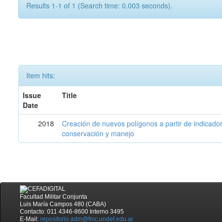
Results 1-1 of 1 (Search time: 0.003 seconds).
Item hits:
Issue
Title
Date
2018
Creación de nuevos polígonos a partir de indicadore
conservación y manejo
Facultad Militar Conjunta
Luis María Campos 480 (CABA)
Contacto: 011 4346-8600 Interno 3495
E-Mail:
repositorio.adm@fmc.undef.edu.ar