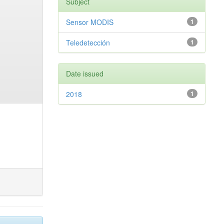
Subject
Sensor MODIS
1
Teledetección
1
Date issued
2018
1