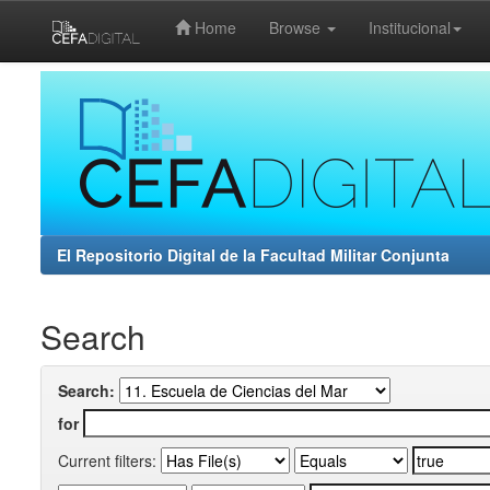
Home
Browse
Institucional
Skip
navigation
El Repositorio Digital de la Facultad Militar Conjunta
Search
Search:
for
Current filters: