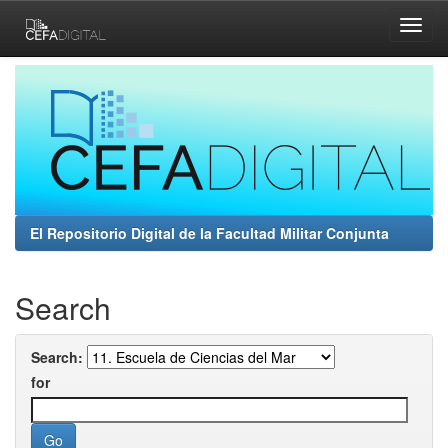
Skip
navigation
El Repositorio Digital de la Facultad Militar Conjunta
Search
Search:
for