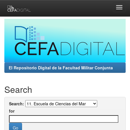
Skip
navigation
El Repositorio Digital de la Facultad Militar Conjunta
Search
Search:
for