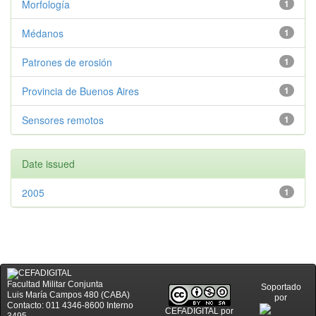
Morfología
1
Médanos
1
Patrones de erosión
1
Provincia de Buenos Aires
1
Sensores remotos
1
Date issued
2005
1
Facultad Militar Conjunta
Soportado
Luis María Campos 480 (CABA)
por
Contacto: 011 4346-8600 Interno
CEFADIGITAL
por