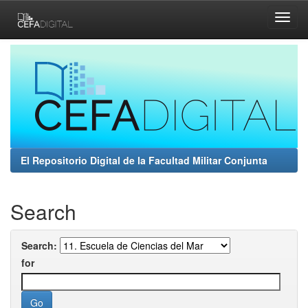
Skip
navigation
El Repositorio Digital de la Facultad Militar Conjunta
Search
Search:
for