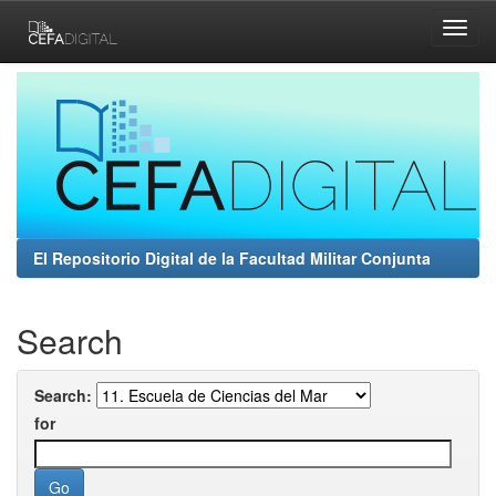
Skip
navigation
El Repositorio Digital de la Facultad Militar Conjunta
Search
Search:
for