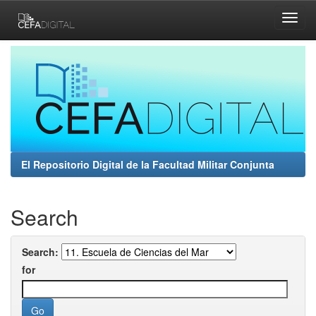
Skip
navigation
El Repositorio Digital de la Facultad Militar Conjunta
Search
Search:
for