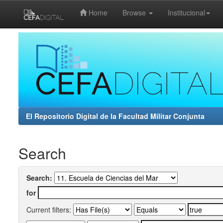
Home
Browse
Institucional
Skip
navigation
El Repositorio Digital de la Facultad Militar Conjunta
Search
Search:
for
Current filters: