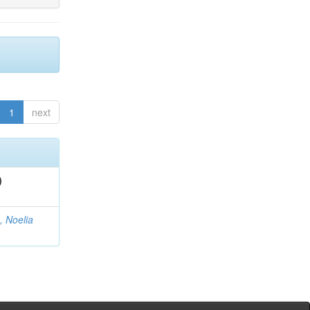
1
next
)
, Noelia