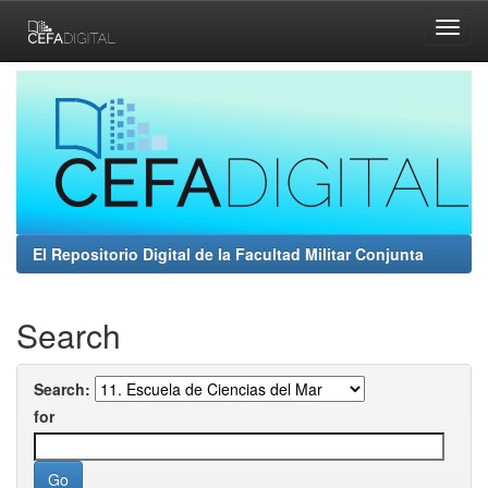
Skip
navigation
El Repositorio Digital de la Facultad Militar Conjunta
Search
Search:
for